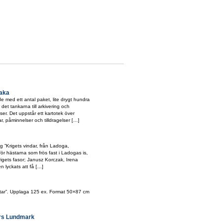
baka
e med ett antal paket, lite drygt hundra
r det tankarna till arkivering och
er. Det uppstår ett kartotek över
r, påminnelser och tilldragelser […]
ng ”Krigets vindar, från Ladoga,
för hästarna som frös fast i Ladogas is,
igets fasor; Janusz Korczak, Irena
 lyckats att få […]
ättar”. Upplaga 125 ex. Format 50×87 cm
ers Lundmark