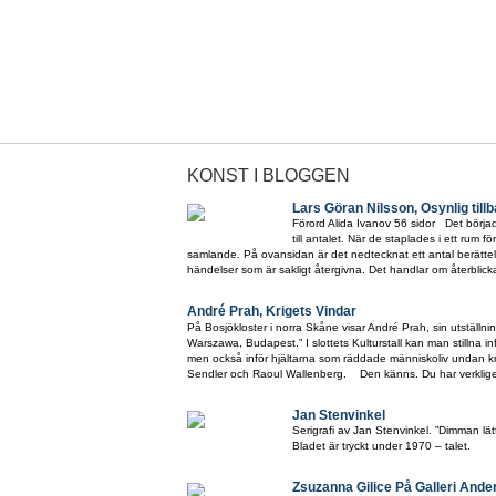
KONST I BLOGGEN
Lars Göran Nilsson, Osynlig till
Förord Alida Ivanov 56 sidor Det börjad
till antalet. När de staplades i ett rum fö
samlande. På ovansidan är det nedtecknat ett antal berättels
händelser som är sakligt återgivna. Det handlar om återblicka
André Prah, Krigets Vindar
På Bosjökloster i norra Skåne visar André Prah, sin utställni
Warszawa, Budapest.” I slottets Kulturstall kan man stillna in
men också inför hjältarna som räddade människoliv undan kr
Sendler och Raoul Wallenberg. Den känns. Du har verkligen
Jan Stenvinkel
Serigrafi av Jan Stenvinkel. ”Dimman l
Bladet är tryckt under 1970 – talet.
Zsuzanna Gilice På Galleri And