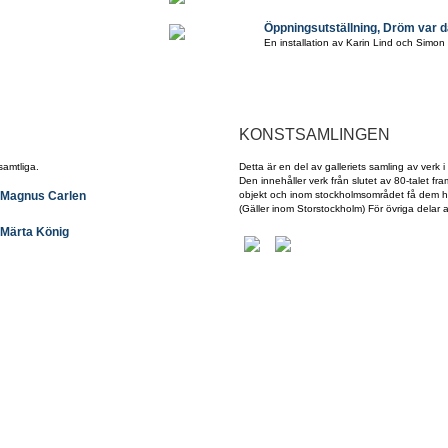
Öppningsutställning, Dröm var d
En installation av Karin Lind och Simo
KONSTSAMLINGEN
samtliga.
Detta är en del av galleriets samling av verk i 
Den innehåller verk från slutet av 80-talet fr
Magnus Carlen
objekt och inom stockholmsområdet få dem h
(Gäller inom Storstockholm) För övriga delar 
Märta König