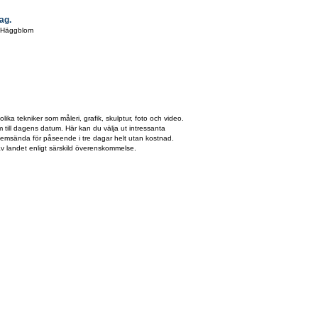
ag.
n Häggblom
olika tekniker som måleri, grafik, skulptur, foto och video.
am till dagens datum. Här kan du välja ut intressanta
emsända för påseende i tre dagar helt utan kostnad.
av landet enligt särskild överenskommelse.